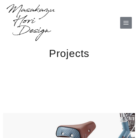
内
MAI
容
MEN
を
ス
キ
ッ
プ
Projects