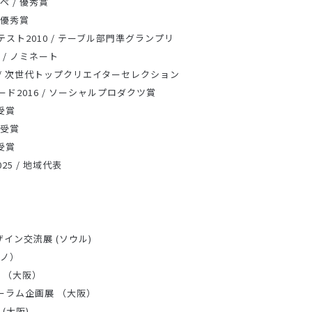
 / 優秀賞
 優秀賞
スト2010 / テーブル部門準グランプリ
 / ノミネート
2015 / 次世代トップクリエイターセレクション
ド2016 / ソーシャルプロダクツ賞
受賞
 受賞
受賞
025 / 地域代表
)
ザイン交流展 (ソウル)
ラノ）
 （大阪）
ーラム企画展 （大阪）
(大阪)