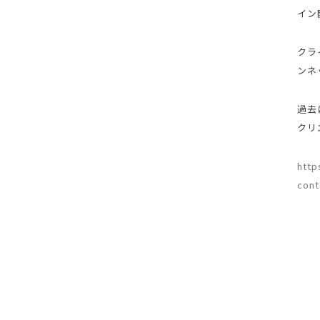
イン
クラ
ンネ
過去
クリ
http
cont