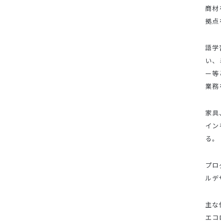
商材
拠点
語学
い、
ー等
業務
家具
イン
る。
プロ
ルデ
主な
エコ