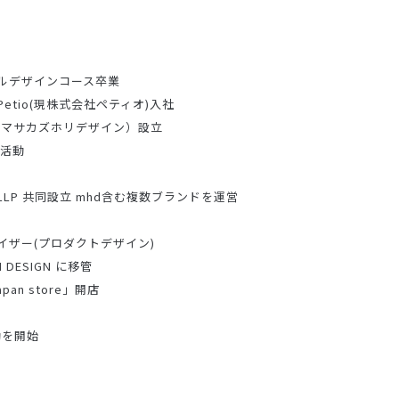
ルデザインコース卒業
tio(現株式会社ペティオ)入社
IGN （マサカズホリデザイン）設立
に活動
NAL LLP 共同設立 mhd含む複数ブランドを運営
イザー(プロダクトデザイン)
 DESIGN に移管
an store」開店
動を開始