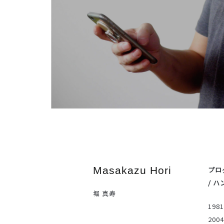
Masakazu Hori
プロ
/ 
堀 真寿
19
20