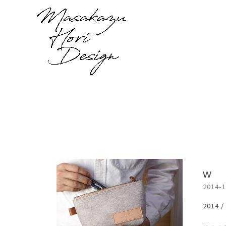
内
容
を
ス
キ
ッ
プ
W
W
2014-1
2014 /