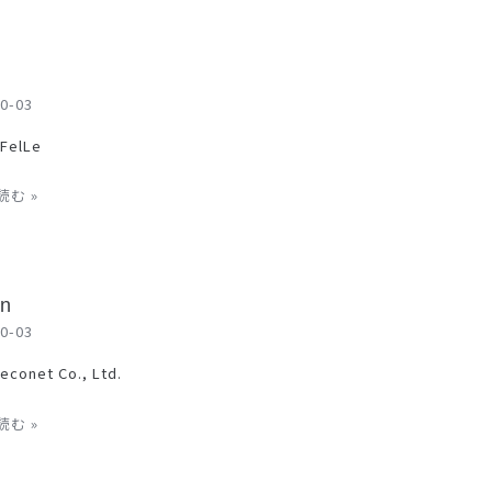
0-03
 FelLe
む »
n
0-03
 econet Co., Ltd.
む »