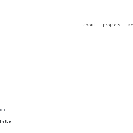
about
projects
n
0-03
 FelLe